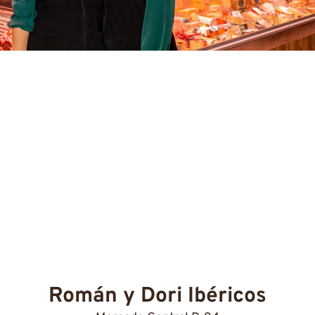
Román y Dori Ibéricos