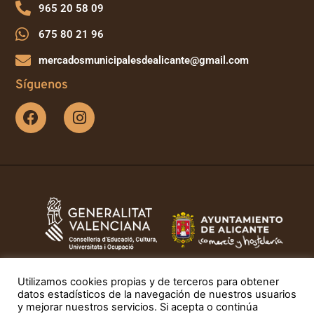
965 20 58 09
675 80 21 96
mercadosmunicipalesdealicante@gmail.com
Síguenos
Desarrollado por la Asociación de Comerciantes Concesionarios en
Utilizamos cookies propias y de terceros para obtener
Mercados Municipales de Alicante. Con el apoyo de la Concejalía de
datos estadísticos de la navegación de nuestros usuarios
Comercio y Hostelería del Ayuntamiento de Alicante.
y mejorar nuestros servicios. Si acepta o continúa