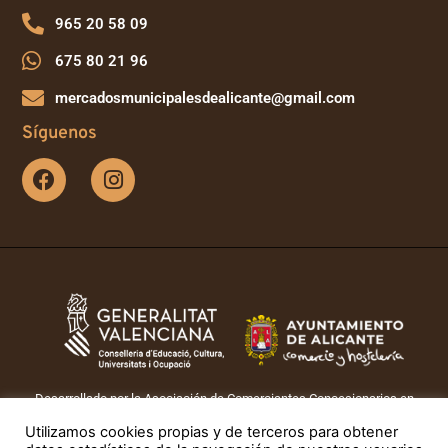
965 20 58 09
675 80 21 96
mercadosmunicipalesdealicante@gmail.com
Síguenos
Desarrollado por la Asociación de Comerciantes Concesionarios en
Mercados Municipales de Alicante. Con el apoyo de la Concejalía de
Utilizamos cookies propias y de terceros para obtener
Comercio y Hostelería del Ayuntamiento de Alicante.