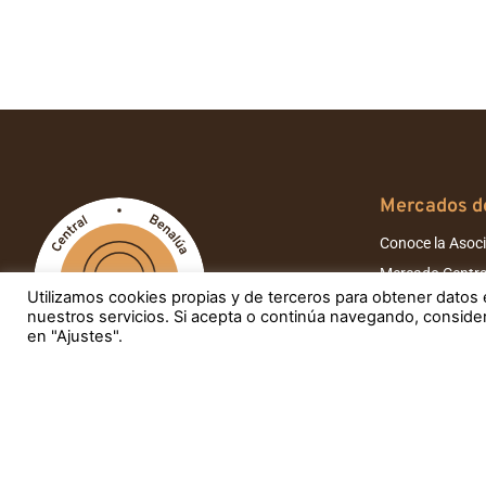
Mercados de
Conoce la Asoc
Mercado Centra
Utilizamos cookies propias y de terceros para obtener datos 
Mercado de Bab
nuestros servicios. Si acepta o continúa navegando, consid
Mercado de Car
en "Ajustes".
Mercado de Be
Tour Virtual Me
Noticias
Contacto