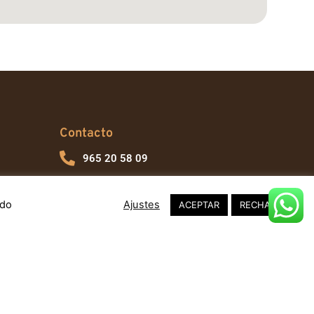
Contacto
965 20 58 09
675 80 21 96
ndo
Ajustes
ACEPTAR
RECHAZAR
mercadosmunicipalesdealicante@gmail.com
Síguenos