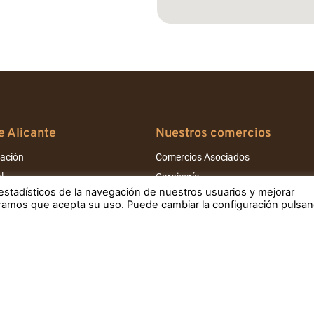
 Alicante
Nuestros comercios
iación
Comercios Asociados
l
Carnicería
estadísticos de la navegación de nuestros usuarios y mejorar
el
Charcutería
eramos que acepta su uso. Puede cambiar la configuración pulsa
olinas
Fruta y verdura
nalúa
Pescadería
rcado Central
Restaurantes
Varios