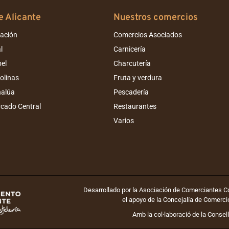
 Alicante
Nuestros comercios
iación
Comercios Asociados
l
Carnicería
el
Charcutería
olinas
Fruta y verdura
nalúa
Pescadería
rcado Central
Restaurantes
Varios
Desarrollado por la Asociación de Comerciantes 
el apoyo de la Concejalía de Comerci
Amb la col·laboració de la Consell